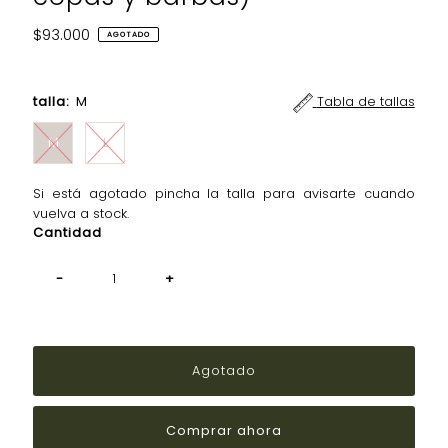
Precio
$93.000
AGOTADO
normal
talla:
M
Tabla de tallas
M
L
Si está agotado pincha la talla para avisarte cuando
vuelva a stock.
Cantidad
-
+
¡Apúrate!
Solo
quedan
0 en
stock
Comprar ahora