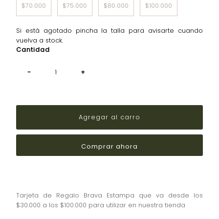
$70.000
$75.000
$80.000
$100.000
Si está agotado pincha la talla para avisarte cuando
vuelva a stock.
Cantidad
-
+
¡Apúrate!
Solo
quedan
-2 en
stock
Comprar ahora
Tarjeta de
Regalo Brava Estampa que va desde los
$30.000 a los $100.000 para utilizar en nuestra tienda