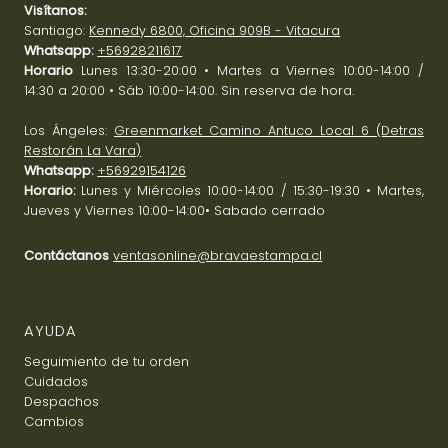
Visítanos:
Santiago:
Kennedy 6800, Oficina 909B - Vitacura
Whatsapp:
+56928211617
Horario
Lunes 13:30-20:00 • Martes a Viernes 10:00-14:00 /
14:30 a 20:00 • Sáb 10:00-14:00. Sin reserva de hora.
Los Ángeles:
Greenmarket Camino Antuco Local 6 (Detras
Restorán La Vara)
Whatsapp:
+56929154126
Horario:
Lunes y Miércoles 10:00-14:00 / 15:30-19:30 • Martes,
Jueves y Viernes 10:00-14:00• Sabado cerrado
Contáctanos
ventasonline@bravaestampa.cl
AYUDA
Seguimiento de tu orden
Cuidados
Despachos
Cambios