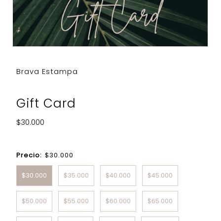
Brava Estampa
Gift Card
Precio
$30.000
normal
Precio:
$30.000
$30.000
$35.000
$40.000
$45.000
$50.000
$55.000
$60.000
$65.000