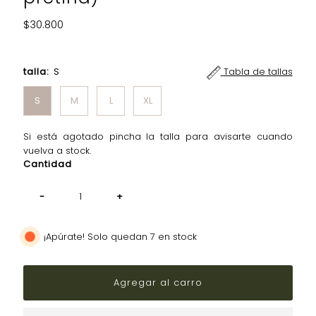
Precio
$30.800
normal
talla:
S
Tabla de tallas
S
M
L
XL
Si está agotado pincha la talla para avisarte cuando
vuelva a stock.
Cantidad
-
+
¡Apúrate! Solo quedan 7 en stock