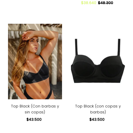
de
normal
Precio
$38.640
Precio
$48.300
venta
de
normal
venta
Top Black (Con barbas y
Top Black (con copas y
sin copas)
barbas)
$43.500
Precio
$43.500
Precio
normal
normal