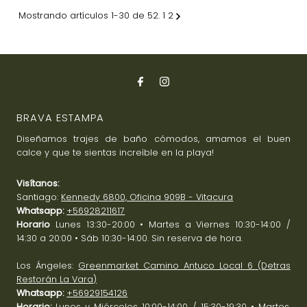
Mostrando artículos 1-30 de 52.
1
2
BRAVA ESTAMPA
Diseñamos trajes de baño cómodos, amamos el buen
calce y que te sientas increíble en la playa!
Visítanos:
Santiago:
Kennedy 6800, Oficina 909B - Vitacura
Whatsapp:
+56928211617
Horario
Lunes 13:30-20:00 • Martes a Viernes 10:30-14:00 /
14:30 a 20:00 • Sáb 10:30-14:00. Sin reserva de hora.
Los Ángeles:
Greenmarket Camino Antuco Local 6 (Detras
Restorán La Vara)
Whatsapp:
+56929154126
Horario:
Lunes y Miércoles 10:00-14:00 / 15:30-19:30 • Martes,