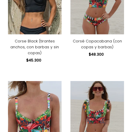
Precio, menor a mayor
Precio, mayor a menor
Fecha: antiguo(a) a
reciente
Fecha: reciente a
antiguo(a)
Corse Black (tirantes
Corsé Copacabana (con
anchos, con barbas y sin
copas y barbas)
copas)
$48.300
Precio
$45.300
Precio
normal
normal