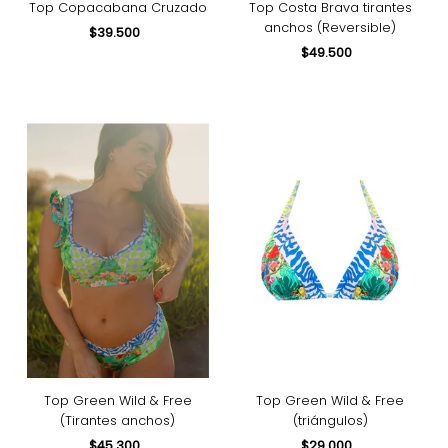
Top Copacabana Cruzado
Top Costa Brava tirantes
anchos (Reversible)
$39.500
Precio
normal
$49.500
Precio
normal
Top Green Wild & Free
Top Green Wild & Free
(Tirantes anchos)
(triángulos)
$45.300
Precio
$29.000
Precio