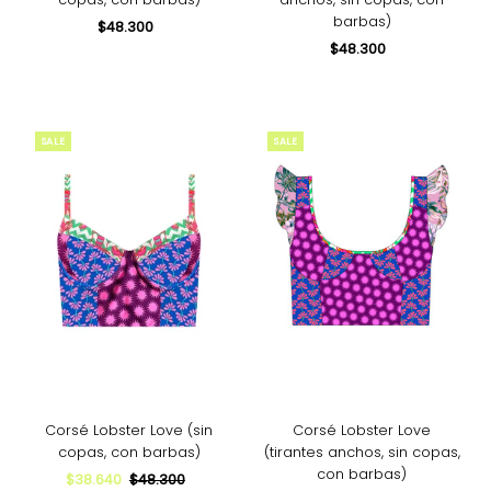
barbas)
$48.300
Precio
normal
$48.300
Precio
normal
SALE
SALE
Corsé Lobster Love (sin
Corsé Lobster Love
copas, con barbas)
(tirantes anchos, sin copas,
con barbas)
Precio
$38.640
Precio
$48.300