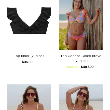
Top Black (Vuelos)
Top Cacaos Costa Brava
(Vuelos)
$36.800
Precio
normal
Precio
$34.650
Precio
$49.500
de
normal
venta