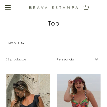
Top
INICIO
Top
52 productos
Características
Más relevantes
Más vendidos
Alfabéticamente, A-Z
Alfabéticamente, Z-A