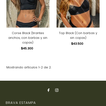
Precio, menor a mayor
Precio, mayor a menor
Fecha: antiguo(a) a
reciente
Fecha: reciente a
antiguo(a)
Corse Black (tirantes
Top Black (Con barbas y
anchos, con barbas y sin
sin copas)
copas)
$43.500
Precio
$45.300
Precio
normal
normal
Mostrando artículos 1-2 de 2.
BRAVA ESTAMPA