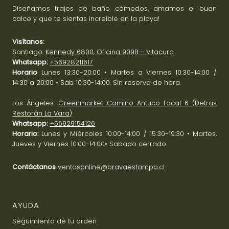
Diseñamos trajes de baño cómodos, amamos el buen
calce y que te sientas increíble en la playa!
Visítanos:
Santiago:
Kennedy 6800, Oficina 909B - Vitacura
Whatsapp:
+56928211617
Horario
Lunes 13:30-20:00 • Martes a Viernes 10:30-14:00 /
14:30 a 20:00 • Sáb 10:30-14:00. Sin reserva de hora.
Los Ángeles:
Greenmarket Camino Antuco Local 6 (Detras
Restorán La Vara)
Whatsapp:
+56929154126
Horario:
Lunes y Miércoles 10:00-14:00 / 15:30-19:30 • Martes,
Jueves y Viernes 10:00-14:00• Sabado cerrado
Contáctanos
ventasonline@bravaestampa.cl
AYUDA
Seguimiento de tu orden