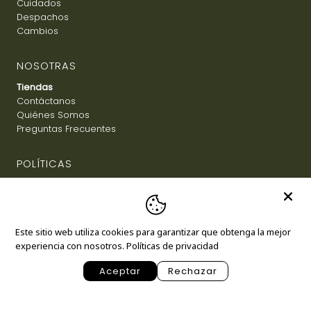
Cuidados
Despachos
Cambios
NOSOTRAS
Tiendas
Contáctanos
Quiénes Somos
Preguntas Frecuentes
POLÍTICAS
Términos y Condiciones
Política de Privacidad
Info. Legal de Brava Estampa
Este sitio web utiliza cookies para garantizar que obtenga la mejor
experiencia con nosotros.
Políticas de privacidad
© 2026 Brava Estampa •
Rediseñado por
SoyMirzaDigital
Aceptar
Rechazar